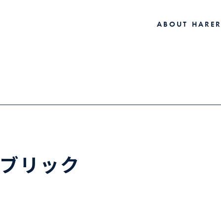
A
B
O
U
T
H
A
R
E
A
B
O
U
T
H
A
R
E
ブリック