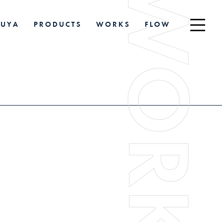
WORKS
R
U
Y
A
P
R
O
D
U
C
T
S
W
O
R
K
S
F
L
O
W
R
U
Y
A
P
R
O
D
U
C
T
S
W
O
R
K
S
F
L
O
W