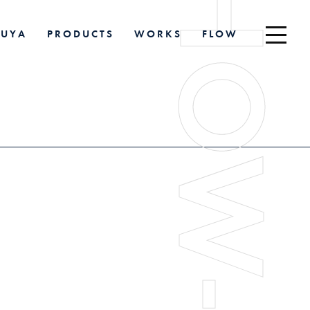
R
U
Y
A
P
R
O
D
U
C
T
S
W
O
R
K
S
F
L
O
W
R
U
Y
A
P
R
O
D
U
C
T
S
W
O
R
K
S
F
L
O
W