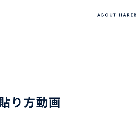
A
B
O
U
T
H
A
R
E
A
B
O
U
T
H
A
R
E
®︎貼り方動画