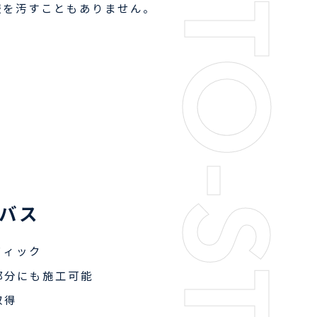
HOW-TO-STICK
服を汚すこともありません。
バス
フィック
部分にも施工可能
取得